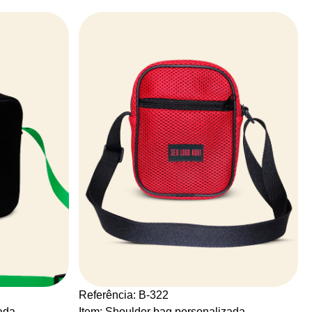
Referência: B-322
ada
Item: Shoulder bag personalizada