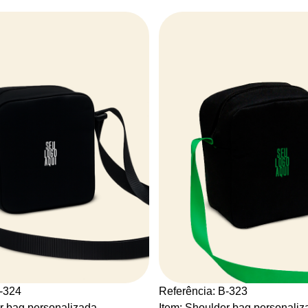
B-324
Referência: B-323
r bag personalizada
Item: Shoulder bag personaliz